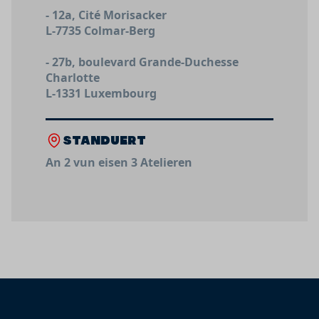
- 12a, Cité Morisacker
L-7735 Colmar-Berg
- 27b, boulevard Grande-Duchesse
Charlotte
L-1331 Luxembourg
STANDUERT
An 2 vun eisen 3 Atelieren