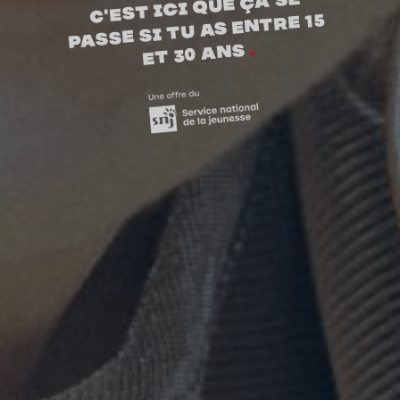
C'est ici que ça se
passe si tu as entre 15
.
et 30 ans