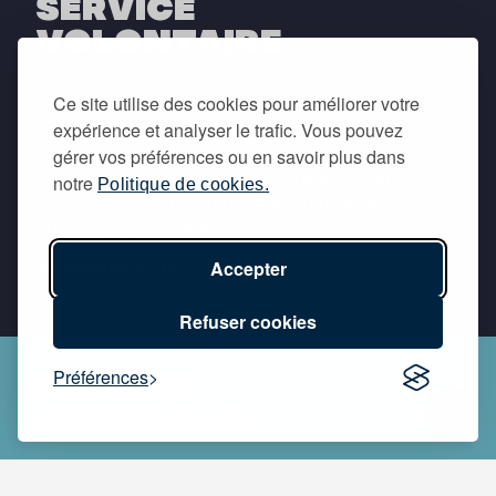
SERVICE
VOLONTAIRE
Ce site utilise des cookies pour améliorer votre
Le service volontaire permet à des jeunes de
expérience et analyser le trafic. Vous pouvez
s’investir dans un projet concret et d’intérêt
général. C’est une opportunité d’apprentissage et
gérer vos préférences ou en savoir plus dans
d’orientation par l’expérience pratique, qui
notre
Politique de cookies.
représente un engagement à temps plein pour
une durée déterminée.
Accepter
en savoir plus
Refuser cookies
Préférences
MAISON
EISENBORN
La Maison Eisenborn a pour mission de soutenir