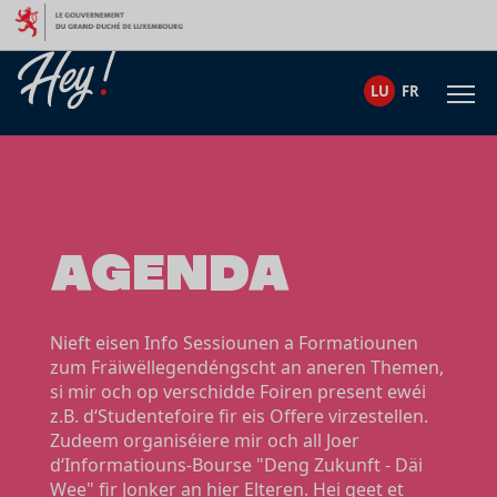
Skip to content
LU
FR
AGENDA
Nieft eisen Info Sessiounen a Formatiounen
zum Fräiwëllegendéngscht an aneren Themen,
si mir och op verschidde Foiren present ewéi
z.B. d‘Studentefoire fir eis Offere virzestellen.
Zudeem organiséiere mir och all Joer
d‘Informatiouns-Bourse "Deng Zukunft - Däi
Wee" fir Jonker an hier Elteren. Hei geet et