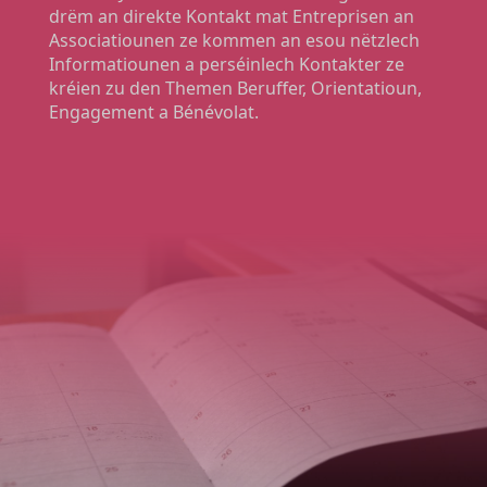
drëm an direkte Kontakt mat Entreprisen an
Associatiounen ze kommen an esou nëtzlech
Informatiounen a perséinlech Kontakter ze
kréien zu den Themen Beruffer, Orientatioun,
Engagement a Bénévolat.