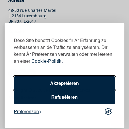
Adresse
48-50 rue Charles Martel
L-2134 Luxembourg
BP 707, L-2017
Kontakt
Dëse Site benotzt Cookies fir Är Erfahrung ze
T.
(+352) 247-86465
verbesseren an de Traffic ze analyséieren. Dir
E.
secretariat@snj.lu
kënnt Är Preferenzen verwalten oder méi léieren
an eiser
Follow eis
Cookie-Politik.
Akzeptéieren
Copyright © 2026 SNJ Tous droits réservés
Refuséieren
Meng Rechter
Preferenzen