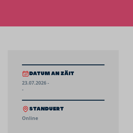
DATUM AN ZÄIT
23.07.2026 -
-
STANDUERT
Online