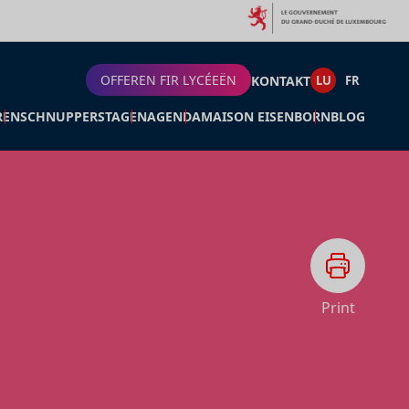
OFFEREN FIR LYCÉEËN
KONTAKT
LU
FR
REN
SCHNUPPERSTAGEN
AGENDA
MAISON EISENBORN
BLOG
Print