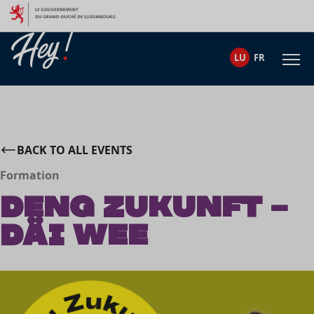
Skip to content
LU
FR
BACK TO ALL EVENTS
Formation
Deng zukunft –
Däi Wee