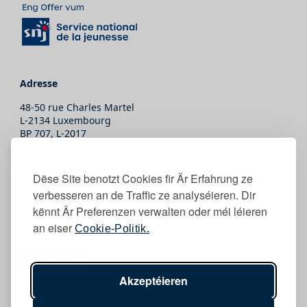
Adresse
48-50 rue Charles Martel
L-2134 Luxembourg
BP 707, L-2017
Kontakt
Dëse Site benotzt Cookies fir Är Erfahrung ze
T.
(+352) 247-86465
verbesseren an de Traffic ze analyséieren. Dir
E.
secretariat@snj.lu
kënnt Är Preferenzen verwalten oder méi léieren
an eiser
Follow eis
Cookie-Politik.
Akzeptéieren
Copyright © 2026 SNJ Tous droits réservés