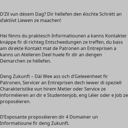
D’Zil vun dësem Dag? Dir hëllefen den éischte Schrëtt an
d’aktiivt Liewen ze maachen!
Hei fënns du praktesch Informatiounen a kanns Kontakter
knäppe fir di richteg Entscheedungen ze treffen, du bass
am direkte Kontakt mat de Patronen an Entreprisen a
kanns un Atelieren Deel huele fir dir an dengen
Demarchen ze hëllefen.
Deng Zukunft – Däi Wee ass och d’Geleeënheet fir
Patronen, Servicer an Entreprisen dech iwwer di speziell
Charakteristike vun hirem Metier oder Service ze
informéieren an dir e Studentenjob, eng Léier oder e Job ze
proposéieren.
D’Exposante proposéieren dir 4 Domainer un
Informatioune fir deng Zukunft.