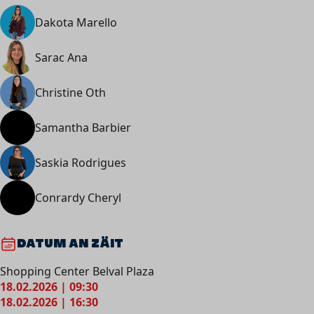
Dakota Marello
Sarac Ana
Christine Oth
Samantha Barbier
Saskia Rodrigues
Conrardy Cheryl
DATUM AN ZÄIT
Shopping Center Belval Plaza
18.02.2026 | 09:30
18.02.2026 | 16:30