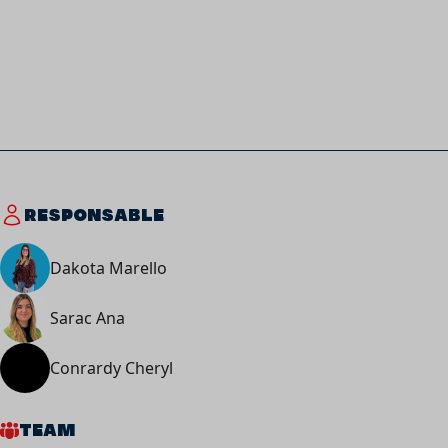
RESPONSABLE
Dakota Marello
Sarac Ana
Conrardy Cheryl
TEAM