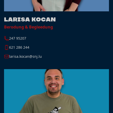
Larisa Kocan
Berodung & Begleedung
247 95207
621 286 244
larisa.kocan@snj.lu