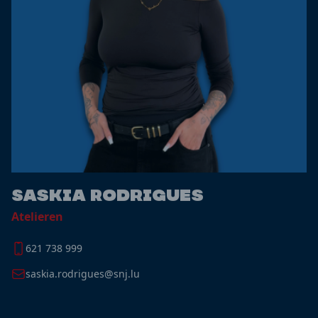
Saskia Rodrigues
Atelieren
621 738 999
saskia.rodrigues@snj.lu