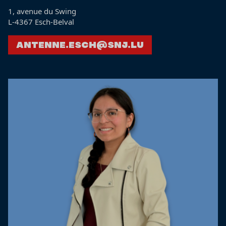
1, avenue du Swing
L-4367 Esch-Belval
antenne.esch@snj.lu
Nos agents éducatifs