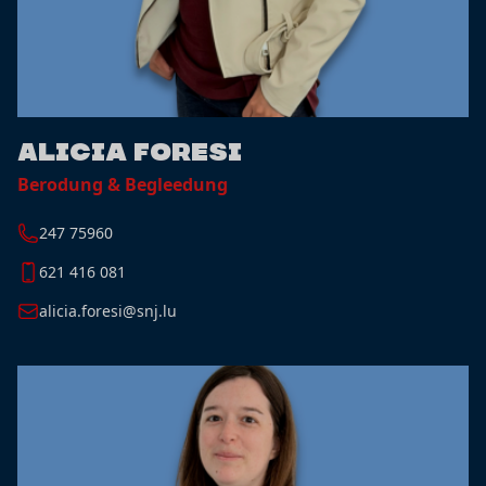
Alicia Foresi
Berodung & Begleedung
247 75960
621 416 081
alicia.foresi@snj.lu