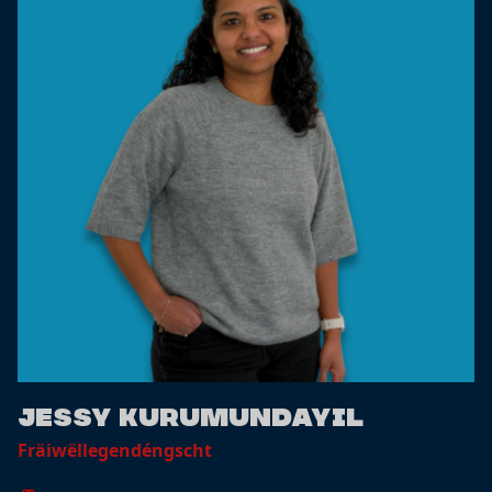
Jessy Kurumundayil
Fräiwëllegendéngscht