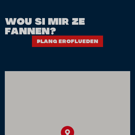
WOU SI MIR ZE
FANNEN?
Plang eroflueden