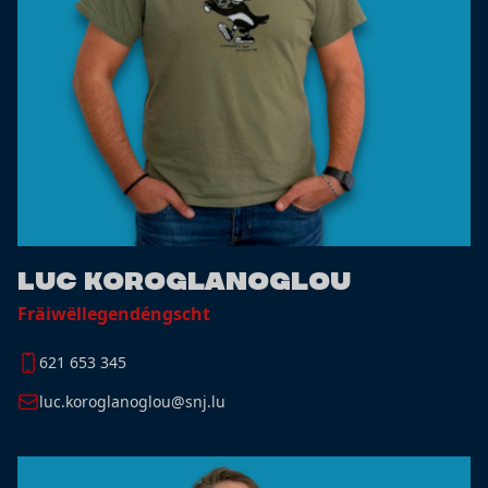
Luc Koroglanoglou
Fräiwëllegendéngscht
621 653 345
luc.koroglanoglou@snj.lu