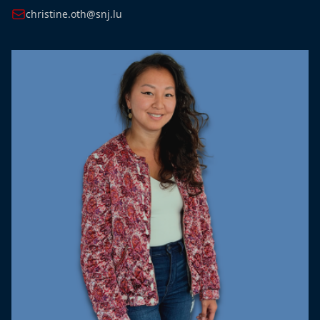
christine.oth@snj.lu