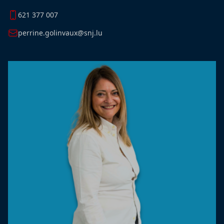
621 377 007
perrine.golinvaux@snj.lu