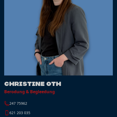
Christine Oth
Berodung & Begleedung
247 75962
621 203 035