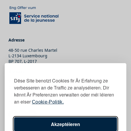
Adresse
48-50 rue Charles Martel
L-2134 Luxembourg
BP 707, L-2017
Kontakt
Dëse Site benotzt Cookies fir Är Erfahrung ze
T.
(+352) 247-86465
verbesseren an de Traffic ze analyséieren. Dir
E.
secretariat@snj.lu
kënnt Är Preferenzen verwalten oder méi léieren
an eiser
Cookie-Politik.
Follow eis
Akzeptéieren