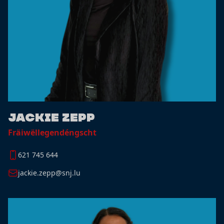
Jackie Zepp
Fräiwëllegendéngscht
621 745 644
jackie.zepp@snj.lu