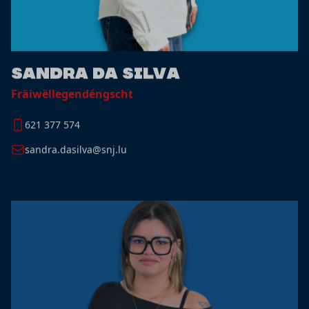
Sandra Da Silva
Fräiwëllegendéngscht
621 377 574
sandra.dasilva@snj.lu