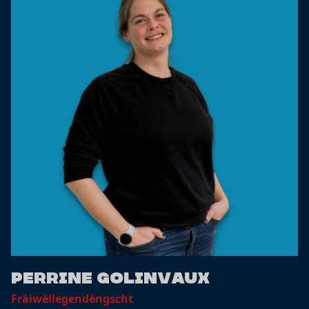
Perrine Golinvaux
Fräiwëllegendéngscht