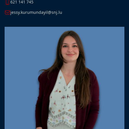
621 141 745
jessy.kurumundayil@snj.lu