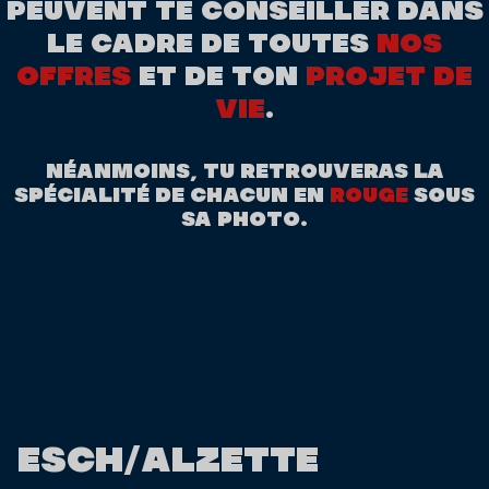
PEUVENT TE CONSEILLER DANS
LE CADRE DE TOUTES
NOS
OFFRES
ET DE TON
PROJET DE
VIE
.
NÉANMOINS, TU RETROUVERAS LA
SPÉCIALITÉ DE CHACUN EN
ROUGE
SOUS
SA PHOTO.
ESCH/ALZETTE