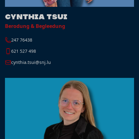
Cynthia Tsui
Berodung & Begleedung
247 76438
621 527 498
cynthia.tsui@snj.lu