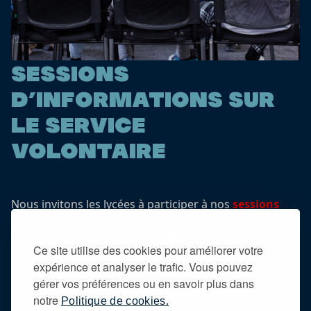
SESSIONS
D’INFORMATIONS SUR
LE SERVICE
VOLONTAIRE
Nous invitons les lycées à participer à nos
sessions
d’information en ligne
.
Sur demande, nous offrons
aussi des sessions d’information sur le service
Ce site utilise des cookies pour améliorer votre
volontaire en présentiel, dans les classes de 3e à 1re.
expérience et analyser le trafic. Vous pouvez
gérer vos préférences ou en savoir plus dans
En cas d’intérêt d’une collaboration merci de remplir
notre
Politique de cookies.
cette
demande
. Pour plus d’informations, veuillez