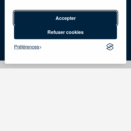
contacter :
Accepter
svi@snj.lu
Refuser cookies
Tel. : 247 95281
Préférences
Adresse
48-50 rue Charles Martel
L-2134 Luxembourg