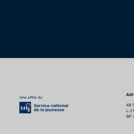
Adr
48-
L-2
BP 