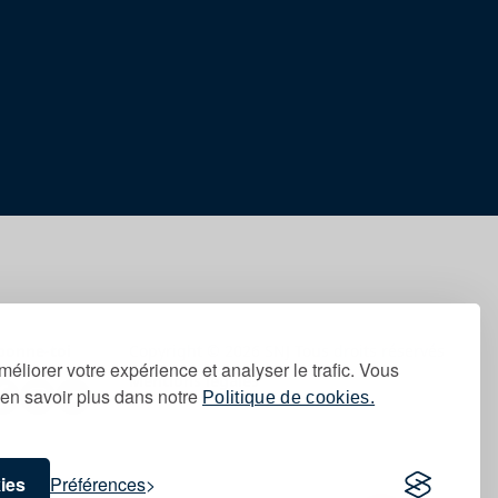
bonne-toi
Copyright © 2026 SNJ Tous droits réservés
méliorer votre expérience et analyser le trafic. Vous
Mentions légales
en savoir plus dans notre
Politique de cookies.
ies
Préférences