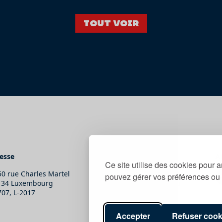
Tout voir
esse
Contact
A
Ce site utilise des cookies pour a
50 rue Charles Martel
T.
(+352) 247-86465
pouvez gérer vos préférences ou 
134 Luxembourg
E.
secretariat@snj.lu
707, L-2017
Accepter
Refuser cook