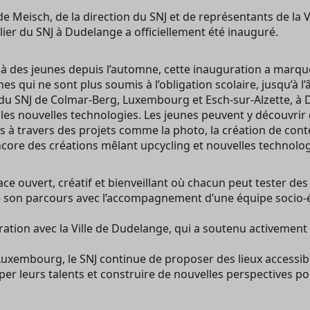
e Meisch, de la direction du SNJ et de représentants de la V
lier du SNJ à Dudelange a officiellement été inauguré.
 déjà des jeunes depuis l’automne, cette inauguration a mar
es qui ne sont plus soumis à l’obligation scolaire, jusqu’à l’
u SNJ de Colmar-Berg, Luxembourg et Esch-sur-Alzette, à D
et les nouvelles technologies. Les jeunes peuvent y découvrir d
à travers des projets comme la photo, la création de conte
ncore des créations mêlant upcycling et nouvelles technolog
pace ouvert, créatif et bienveillant où chacun peut tester de
de son parcours avec l’accompagnement d’une équipe socio-
ration avec la Ville de Dudelange, qui a soutenu activement
Luxembourg, le SNJ continue de proposer des lieux accessib
r leurs talents et construire de nouvelles perspectives pour