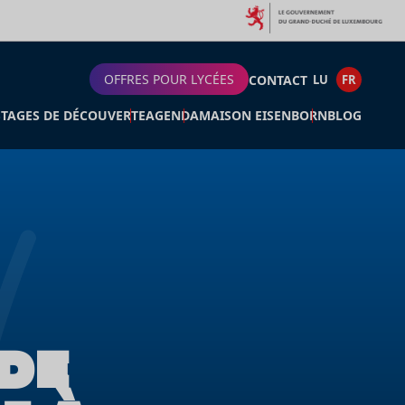
OFFRES POUR LYCÉES
CONTACT
LU
FR
STAGES DE DÉCOUVERTE
AGENDA
MAISON EISENBORN
BLOG
DE