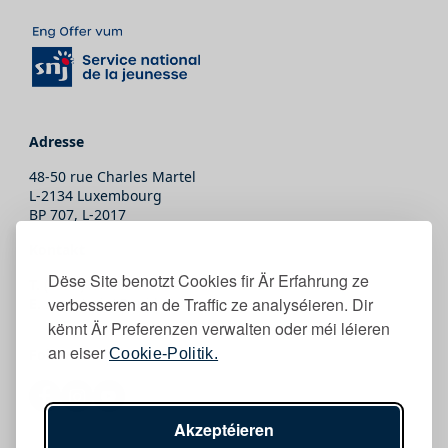
Adresse
48-50 rue Charles Martel
L-2134 Luxembourg
BP 707, L-2017
Kontakt
Dëse Site benotzt Cookies fir Är Erfahrung ze
T.
(+352) 247-86465
verbesseren an de Traffic ze analyséieren. Dir
E.
secretariat@snj.lu
kënnt Är Preferenzen verwalten oder méi léieren
an eiser
Cookie-Politik.
Follow eis
Akzeptéieren