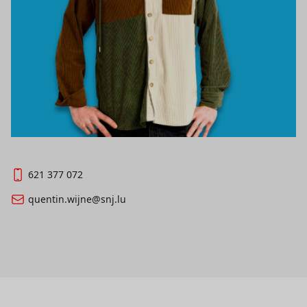
621 377 072
quentin.wijne@snj.lu