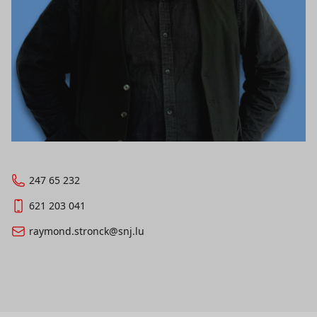
247 65 232
621 203 041
raymond.stronck@snj.lu