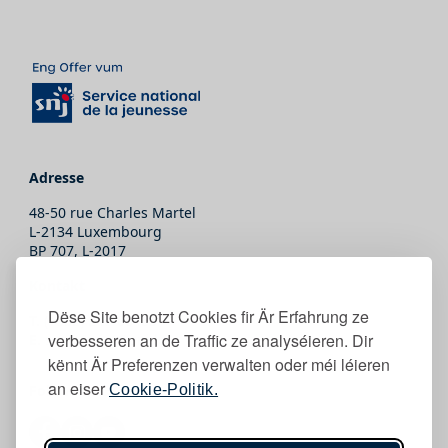
Adresse
48-50 rue Charles Martel
L-2134 Luxembourg
BP 707, L-2017
Kontakt
Dëse Site benotzt Cookies fir Är Erfahrung ze
T.
(+352) 247-86465
verbesseren an de Traffic ze analyséieren. Dir
E.
secretariat@snj.lu
kënnt Är Preferenzen verwalten oder méi léieren
an eiser
Cookie-Politik.
Follow eis