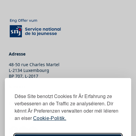
Adresse
48-50 rue Charles Martel
L-2134 Luxembourg
BP 707, L-2017
Kontakt
Dëse Site benotzt Cookies fir Är Erfahrung ze
T.
(+352) 247-86465
verbesseren an de Traffic ze analyséieren. Dir
E.
secretariat@snj.lu
kënnt Är Preferenzen verwalten oder méi léieren
an eiser
Cookie-Politik.
Follow eis