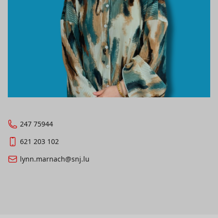
247 75944
621 203 102
lynn.marnach@snj.lu