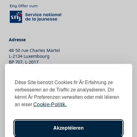
Adresse
48-50 rue Charles Martel
L-2134 Luxembourg
BP 707, L-2017
Kontakt
Dëse Site benotzt Cookies fir Är Erfahrung ze
T.
(+352) 247-86465
verbesseren an de Traffic ze analyséieren. Dir
E.
secretariat@snj.lu
kënnt Är Preferenzen verwalten oder méi léieren
an eiser
Cookie-Politik.
Follow eis
Akzeptéieren
Copyright © 2026 SNJ Tous droits réservés