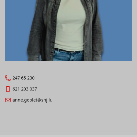
247 65 230
621 203 037
anne.goblet@snj.lu