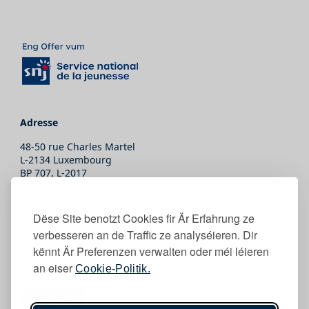
Adresse
48-50 rue Charles Martel
L-2134 Luxembourg
BP 707, L-2017
Kontakt
Dëse Site benotzt Cookies fir Är Erfahrung ze
T.
(+352) 247-86465
verbesseren an de Traffic ze analyséieren. Dir
E.
secretariat@snj.lu
kënnt Är Preferenzen verwalten oder méi léieren
an eiser
Cookie-Politik.
Follow eis