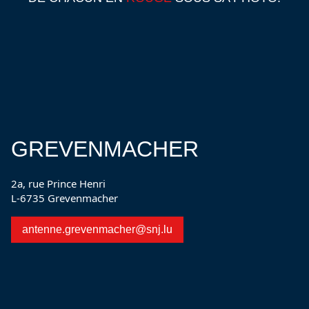
GREVENMACHER
2a, rue Prince Henri
L-6735 Grevenmacher
antenne.grevenmacher@snj.lu
Nos agents éducatifs