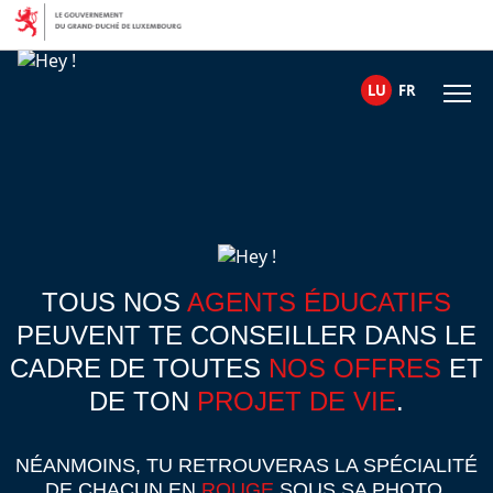
Skip to content
LU
FR
TOUS NOS
AGENTS ÉDUCATIFS
PEUVENT TE CONSEILLER DANS LE
CADRE DE TOUTES
NOS OFFRES
ET
DE TON
PROJET DE VIE
.
NÉANMOINS, TU RETROUVERAS LA SPÉCIALITÉ
DE CHACUN EN
ROUGE
SOUS SA PHOTO.