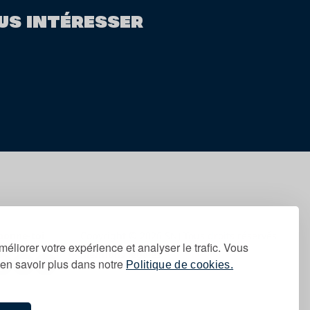
US INTÉRESSER
bonne-toi
Copyright © 2026 SNJ Tous droits réservés
méliorer votre expérience et analyser le trafic. Vous
Mentions légales
en savoir plus dans notre
Politique de cookies.