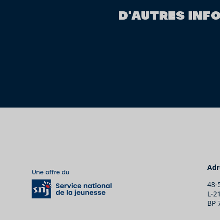
D'AUTRES INF
Adr
48-
L-2
BP 