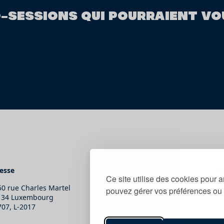
O-SESSIONS QUI POURRAIENT VO
esse
Contact
A
Ce site utilise des cookies pour a
50 rue Charles Martel
T.
(+352) 247-86465
pouvez gérer vos préférences ou 
134 Luxembourg
E.
secretariat@snj.lu
707, L-2017