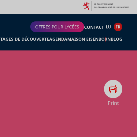
OFFRES POUR LYCÉES
CONTACT
LU
FR
STAGES DE DÉCOUVERTE
AGENDA
MAISON EISENBORN
BLOG
Print