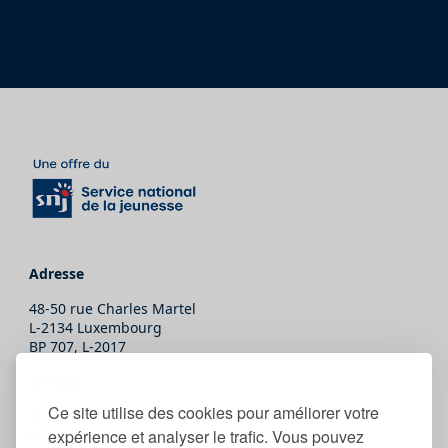
Adresse
48-50 rue Charles Martel
L-2134 Luxembourg
BP 707, L-2017
Contact
Ce site utilise des cookies pour améliorer votre
T.
(+352) 247-86465
expérience et analyser le trafic. Vous pouvez
E.
secretariat@snj.lu