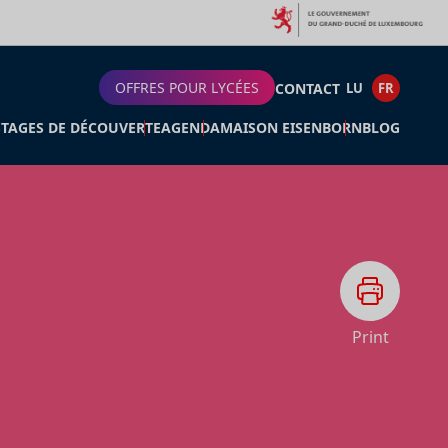
OFFRES POUR LYCÉES
CONTACT
LU
FR
STAGES DE DÉCOUVERTE
AGENDA
MAISON EISENBORN
BLOG
Print