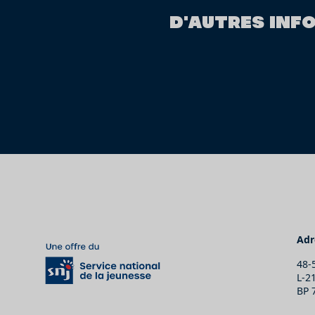
D'AUTRES INF
Adr
48-
L-2
BP 