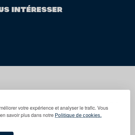
US INTÉRESSER
bonne-toi
Copyright © 2026 SNJ Tous droits réservés
méliorer votre expérience et analyser le trafic. Vous
Mentions légales
en savoir plus dans notre
Politique de cookies.