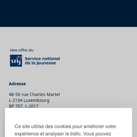
Adresse
48-50 rue Charles Martel
L-2134 Luxembourg
BP 707, L-2017
Contact
Ce site utilise des cookies pour améliorer votre
T.
(+352) 247-86465
expérience et analyser le trafic. Vous pouvez
E.
secretariat@snj.lu