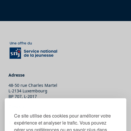
Adresse
48-50 rue Charles Martel
L-2134 Luxembourg
BP 707, L-2017
Contact
Ce site utilise des cookies pour améliorer votre
T.
(+352) 247-86465
expérience et analyser le trafic. Vous pouvez
E.
secretariat@snj.lu
gérer vos préférences ou en savoir plus dans