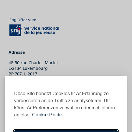
Adresse
48-50 rue Charles Martel
L-2134 Luxembourg
BP 707, L-2017
Kontakt
Dëse Site benotzt Cookies fir Är Erfahrung ze
T.
(+352) 247-86465
verbesseren an de Traffic ze analyséieren. Dir
E.
secretariat@snj.lu
kënnt Är Preferenzen verwalten oder méi léieren
an eiser
Cookie-Politik.
Follow eis