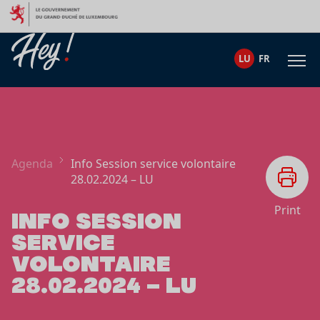
Skip to content
LU
FR
Agenda
Info Session service volontaire
28.02.2024 – LU
Print
INFO SESSION
SERVICE
VOLONTAIRE
28.02.2024 – LU