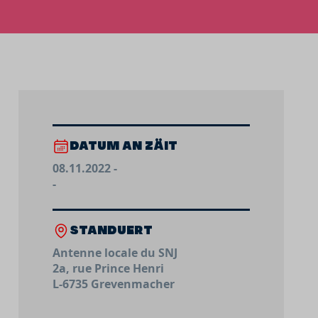
DATUM AN ZÄIT
08.11.2022 -
-
STANDUERT
Antenne locale du SNJ
2a, rue Prince Henri
L-6735 Grevenmacher