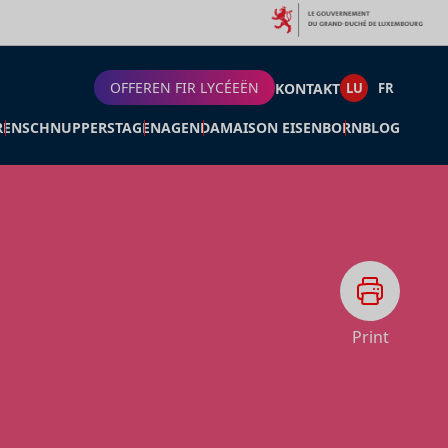
OFFEREN FIR LYCÉEËN
KONTAKT
LU
FR
REN
SCHNUPPERSTAGEN
AGENDA
MAISON EISENBORN
BLOG
Print