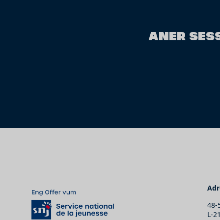
ANER SESS
Adr
48-
L-2