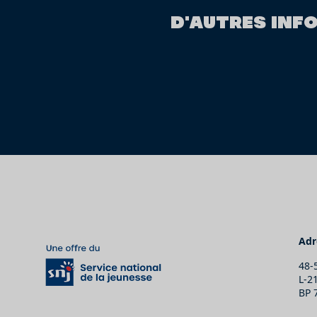
D'AUTRES INF
Adr
48-
L-2
BP 