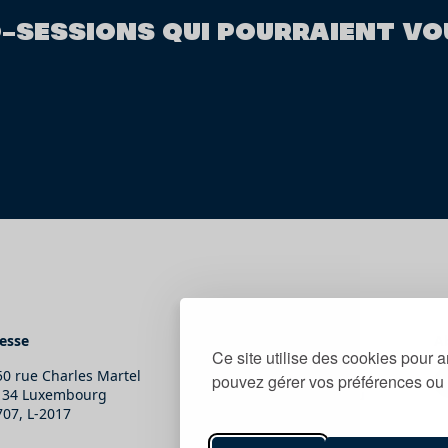
O-SESSIONS QUI POURRAIENT VO
esse
Contact
A
Ce site utilise des cookies pour a
50 rue Charles Martel
T.
(+352) 247-86465
pouvez gérer vos préférences ou 
134 Luxembourg
E.
secretariat@snj.lu
707, L-2017