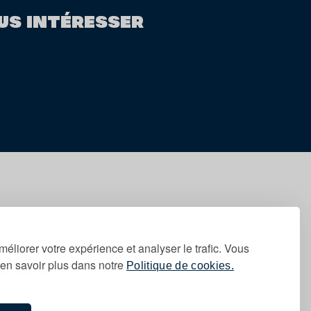
US INTÉRESSER
bonne-toi
Copyright © 2026 SNJ Tous droits réservés
méliorer votre expérience et analyser le trafic. Vous
Mentions légales
en savoir plus dans notre
Politique de cookies.