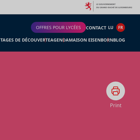
OFFRES POUR LYCÉES
CONTACT
LU
FR
STAGES DE DÉCOUVERTE
AGENDA
MAISON EISENBORN
BLOG
Print