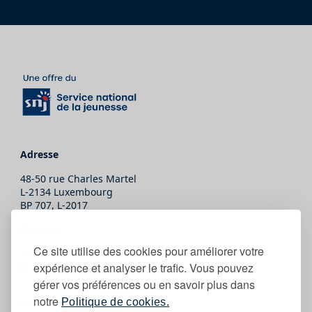
Adresse
48-50 rue Charles Martel
L-2134 Luxembourg
BP 707, L-2017
Contact
Ce site utilise des cookies pour améliorer votre
T.
(+352) 247-86465
expérience et analyser le trafic. Vous pouvez
E.
secretariat@snj.lu
gérer vos préférences ou en savoir plus dans
notre
Abonne-toi
Politique de cookies.