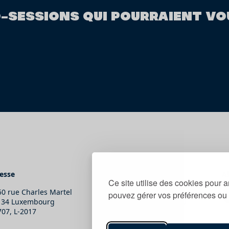
O-SESSIONS QUI POURRAIENT VO
esse
Contact
A
Ce site utilise des cookies pour a
50 rue Charles Martel
T.
(+352) 247-86465
pouvez gérer vos préférences ou 
134 Luxembourg
E.
secretariat@snj.lu
707, L-2017