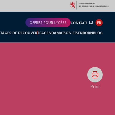
OFFRES POUR LYCÉES
CONTACT
LU
FR
STAGES DE DÉCOUVERTE
AGENDA
MAISON EISENBORN
BLOG
Print