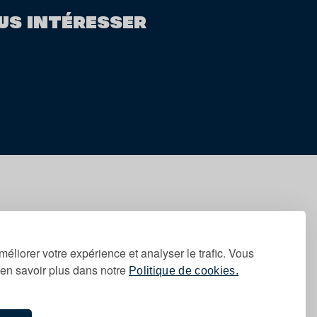
US INTÉRESSER
bonne-toi
Copyright © 2026 SNJ Tous droits réservés
méliorer votre expérience et analyser le trafic. Vous
Mentions légales
en savoir plus dans notre
Politique de cookies.