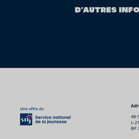
D'AUTRES INF
Adr
48-
L-2
BP 