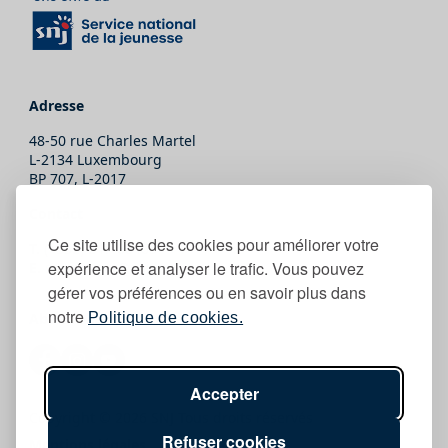
Adresse
48-50 rue Charles Martel
L-2134 Luxembourg
BP 707, L-2017
Contact
Ce site utilise des cookies pour améliorer votre
T.
(+352) 247-86465
expérience et analyser le trafic. Vous pouvez
E.
secretariat@snj.lu
gérer vos préférences ou en savoir plus dans
notre
Politique de cookies.
Abonne-toi
Accepter
Copyright © 2026 SNJ Tous droits réservés
Refuser cookies
Mentions légales